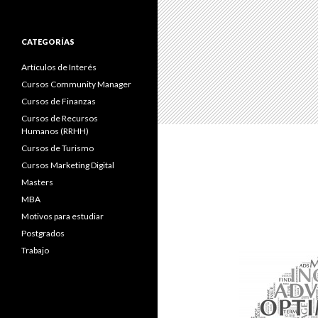
CATEGORÍAS
Artículos de Interés
Cursos Community Manager
Cursos de Finanzas
Cursos de Recursos
Humanos (RRHH)
Cursos de Turismo
Cursos Marketing Digital
Masters
MBA
Motivos para estudiar
Postgrados
Trabajo