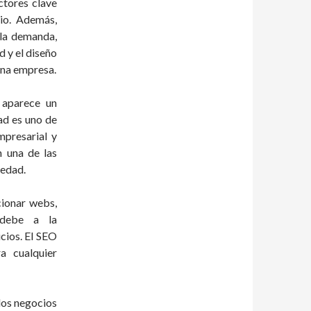
ctores clave
io. Además,
 la demanda,
d y el diseño
una empresa.
 aparece un
ad es uno de
mpresarial y
n una de las
iedad.
cionar webs,
 debe a la
icios. El SEO
a cualquier
los negocios