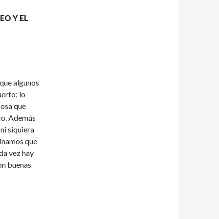
EO Y EL
 que algunos
erto; lo
cosa que
ico. Además
ni siquiera
pinamos que
da vez hay
son buenas