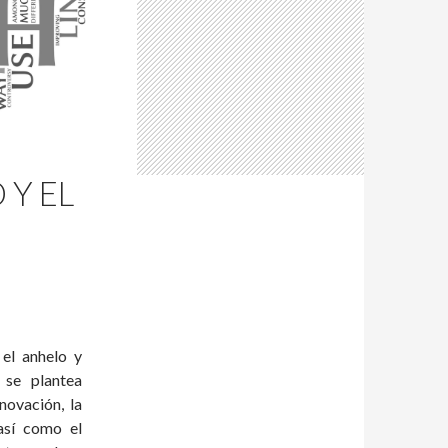
 Y EL
 el anhelo y
 se plantea
novación, la
así como el