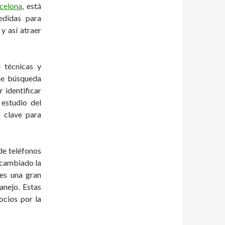
celona
, está
edidas para
y así atraer
 técnicas y
 de búsqueda
 identificar
 estudio del
s clave para
de teléfonos
a cambiado la
 es una gran
anejo. Estas
ocios por la