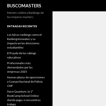
Buscar
BUSCOMASTERS
Masters online y Rankings de
los mejores masters
ENTRADAS RECIENTES
Los falsos rankings como el
Ranking Innovatec y su
impacto en las decisiones
estudiantiles
El fraude de los rakings
educativos
Profesionales más
demandados por las
empresas 2025
Nuevas plazas de oposiciones
a Cuerpo Nacional de Policía
CNP
Nace Quantum, la 1ª
BootCamp School Online
donde pagas si encuentras
trabajo