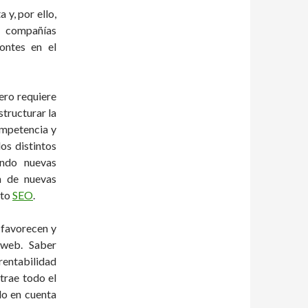
 y, por ello,
a compañías
ontes en el
ero requiere
structurar la
ompetencia y
los distintos
ando nuevas
n de nuevas
cto
SEO
.
e favorecen y
 web. Saber
rentabilidad
trae todo el
do en cuenta