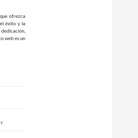
 que ofrezca
l éxito y la
 dedicación,
nto web es un
r?