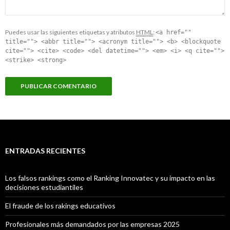
Puedes usar las siguientes etiquetas y atributos
HTML
:
<a href=""
title=""> <abbr title=""> <acronym title=""> <b> <blockquote
cite=""> <cite> <code> <del datetime=""> <em> <i> <q cite="">
<strike> <strong>
ENTRADAS RECIENTES
Los falsos rankings como el Ranking Innovatec y su impacto en las
decisiones estudiantiles
El fraude de los rakings educativos
Profesionales más demandados por las empresas 2025