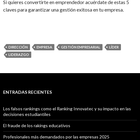
Si quieres convertirte en emprendedor acuérdate de estas 5
claves para garantizar una gestión exitosa en tu empresa.
DIRECCIÓN
EMPRESA
GESTIÓN EMPRESARIAL
LÍDER
LIDERAZGO
ENTRADAS RECIENTES
Los falsos rankings como el Ranking Innovatec y su impacto en las
decisiones estudiantiles
El fraude de los rakings educativos
Profesionales más demandados por las empresas 2025