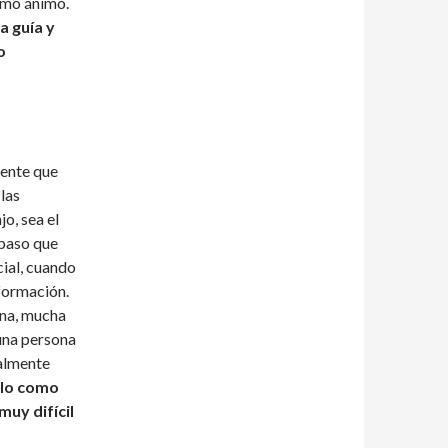
omo ánimo.
a guía y
o
gente que
las
o, sea el
 paso que
cial, cuando
nformación.
ina, mucha
 una persona
ealmente
olo como
muy difícil