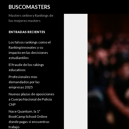
Buscar
BUSCOMASTERS
Masters online y Rankings de
los mejores masters
ENTRADAS RECIENTES
Los falsos rankings como el
Ranking Innovatec y su
impacto en las decisiones
estudiantiles
El fraude de los rakings
educativos
Profesionales más
demandados por las
empresas 2025
Nuevas plazas de oposiciones
a Cuerpo Nacional de Policía
CNP
Nace Quantum, la 1ª
BootCamp School Online
donde pagas si encuentras
trabajo