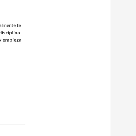
ealmente te
isciplina
 y empieza