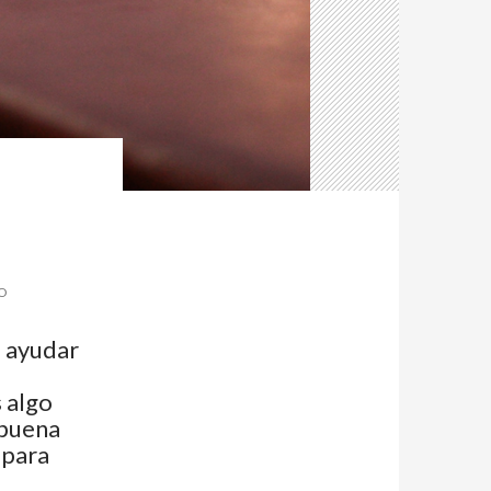
O
e ayudar
 algo
 buena
 para