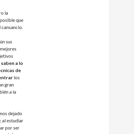
o la
 posible que
 cansancio.
ún sus
 mejores
jetivos
e
saben a lo
écnicas de
entrar
los
un gran
bién a la
emos dejado
 al estudiar
ar por ser