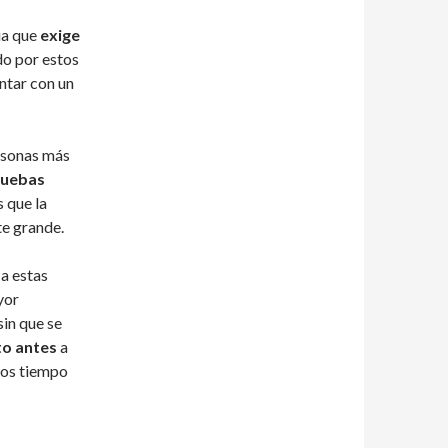
ua que
exige
do por estos
ntar con un
ersonas más
ruebas
 que la
te grande.
a estas
yor
sin que se
o antes
a
nos tiempo