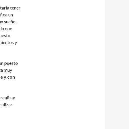
taría tener
fica un
un sueño.
 la que
puesto
mientos y
 un puesto
ta muy
le y con
realizar
ealizar