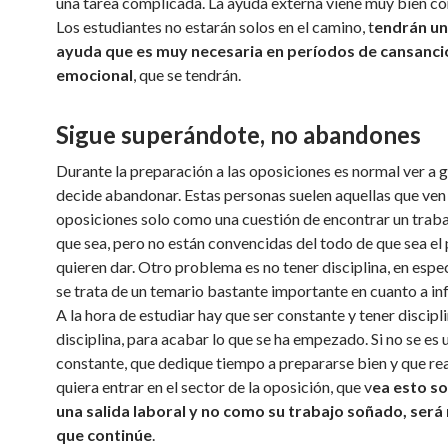
una tarea complicada. La ayuda externa viene muy bien c
Los estudiantes no estarán solos en el camino, t
endrán un
ayuda que es muy necesaria en períodos de cansanci
emocional
, que se tendrán.
Sigue superándote, no abandones
Durante la preparación a las oposiciones es normal ver a 
decide abandonar. Estas personas suelen aquellas que ven 
oposiciones solo como una cuestión de encontrar un trabaj
que sea, pero no están convencidas del todo de que sea el
quieren dar. Otro problema es no tener disciplina, en espe
se trata de un temario bastante importante en cuanto a i
A la hora de estudiar hay que ser constante y tener discipl
disciplina, para acabar lo que se ha empezado. Si no se es
constante, que dedique tiempo a prepararse bien y que r
quiera entrar en el sector de la oposición, que v
ea esto s
una salida laboral y no como su trabajo soñado, será 
que continúe
.