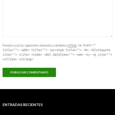
Puedes usar las siguientes etiquetas y atributos
HTML
:
<a href=""
title=""> <abbr title=""> <acronym title=""> <b> <blockquote
cite=""> <cite> <code> <del datetime=""> <em> <i> <q cite="">
<strike> <strong>
ENTRADAS RECIENTES