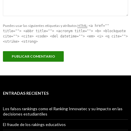
Puedes usar las siguientes etiquetas y atributos
HTML
:
<a href=""
title=""> <abbr title=""> <acronym title=""> <b> <blockquote
cite=""> <cite> <code> <del datetime=""> <em> <i> <q cite="">
<strike> <strong>
ENTRADAS RECIENTES
Los falsos rankings como el Ranking Innovatec y su impacto en las
decisiones estudiantiles
El fraude de los rakings educativos