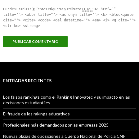
Puedes usar las siguientes etiquetas y atributos
HTML
:
<a href=""
title=""> <abbr title=""> <acronym title=""> <b> <blockquote
cite=""> <cite> <code> <del datetime=""> <em> <i> <q cite="">
<strike> <strong>
ENTRADAS RECIENTES
Los falsos rankings como el Ranking Innovatec y su impacto en las
decisiones estudiantiles
El fraude de los rakings educativos
Profesionales más demandados por las empresas 2025
Nuevas plazas de oposiciones a Cuerpo Nacional de Policía CNP